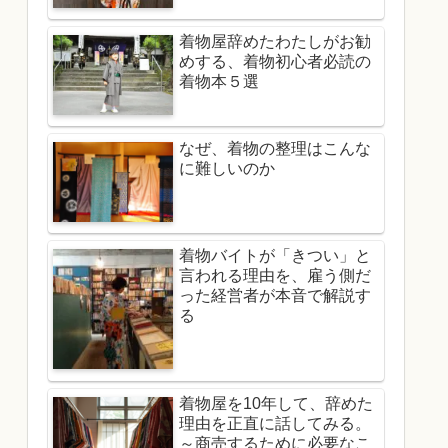
着物屋辞めたわたしがお勧
めする、着物初心者必読の
着物本５選
なぜ、着物の整理はこんな
に難しいのか
着物バイトが「きつい」と
言われる理由を、雇う側だ
った経営者が本音で解説す
る
着物屋を10年して、辞めた
理由を正直に話してみる。
～商売するために必要なこ